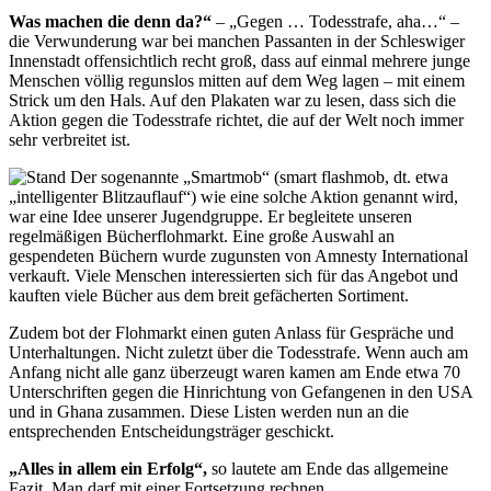
Was machen die denn da?“
– „Gegen … Todesstrafe, aha…“ –
die Verwunderung war bei manchen Passanten in der Schleswiger
Innenstadt offensichtlich recht groß, dass auf einmal mehrere junge
Menschen völlig regunslos mitten auf dem Weg lagen – mit einem
Strick um den Hals. Auf den Plakaten war zu lesen, dass sich die
Aktion gegen die Todesstrafe richtet, die auf der Welt noch immer
sehr verbreitet ist.
Der sogenannte „Smartmob“ (smart flashmob, dt. etwa
„intelligenter Blitzauflauf“) wie eine solche Aktion genannt wird,
war eine Idee unserer Jugendgruppe. Er begleitete unseren
regelmäßigen Bücherflohmarkt. Eine große Auswahl an
gespendeten Büchern wurde zugunsten von Amnesty International
verkauft. Viele Menschen interessierten sich für das Angebot und
kauften viele Bücher aus dem breit gefächerten Sortiment.
Zudem bot der Flohmarkt einen guten Anlass für Gespräche und
Unterhaltungen. Nicht zuletzt über die Todesstrafe. Wenn auch am
Anfang nicht alle ganz überzeugt waren kamen am Ende etwa 70
Unterschriften gegen die Hinrichtung von Gefangenen in den USA
und in Ghana zusammen. Diese Listen werden nun an die
entsprechenden Entscheidungsträger geschickt.
„Alles in allem ein Erfolg“,
so lautete am Ende das allgemeine
Fazit. Man darf mit einer Fortsetzung rechnen.